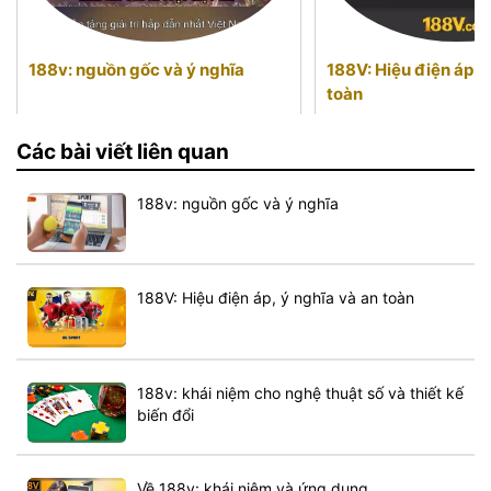
188v: nguồn gốc và ý nghĩa
188V: Hiệu điện áp, 
toàn
Các bài viết liên quan
188v: nguồn gốc và ý nghĩa
188V: Hiệu điện áp, ý nghĩa và an toàn
188v: khái niệm cho nghệ thuật số và thiết kế
biến đổi
Về 188v: khái niệm và ứng dụng