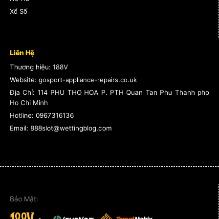
Xổ Số
Liên Hệ
Thương hiệu: 188V
Website:
gosport-appliance-repairs.co.uk
Địa Chỉ:
114 PHU THO HOA P. PTH Quan Tan Phu Thanh pho
Ho Chi Minh
Hotline:
0967316136
Email: 888slot@wettingblog.com
Bảo Mật: