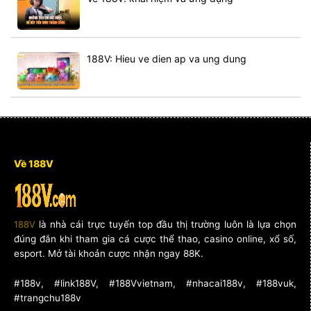
188V: Hieu ve dien ap va ung dung
Về 188V
188V
là nhà cái trực tuyến top đầu thị trường luôn là lựa chọn
đúng đắn khi tham gia cá cược thể thao, casino online, xổ số,
esport. Mở tài khoản cược nhận ngay 88K.
#188v, #link188V, #188Vvietnam, #nhacai188v, #188vuk,
#trangchu188v