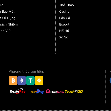
Tôi
Thể Thao
h Bảo Mật
Casino
n Sử Dụng
Bắn Cá
Trách Nhiệm
Esport
ình VIP
Nổ Hũ
Xổ Số
Phương thức gửi tiền:
K