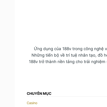
" src="https://gosport-appliance-repairs
alt="Ứng dụng của 188v trong công nghệ 
Những tiến bộ về trí tuệ nhân tạo, đồ họ
188v trở thành nền tảng cho trải nghiệm 
tạo.
" width="800" height="440" layout="resp
Ứng dụng của 188v trong công nghệ v
Những tiến bộ về trí tuệ nhân tạo, đồ 
188v trở thành nền tảng cho trải nghiệm
CHUYÊN MỤC
Casino