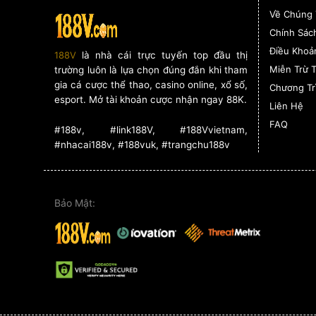
Về Chúng 
Chính Sác
Điều Khoả
188V
là nhà cái trực tuyến top đầu thị
Miễn Trừ 
trường luôn là lựa chọn đúng đắn khi tham
gia cá cược thể thao, casino online, xổ số,
Chương Tr
esport. Mở tài khoản cược nhận ngay 88K.
Liên Hệ
FAQ
#188v, #link188V, #188Vvietnam,
#nhacai188v, #188vuk, #trangchu188v
Bảo Mật: