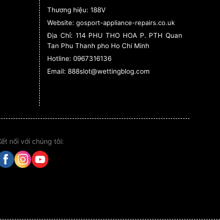
Thương hiệu: 188V
Website:
gosport-appliance-repairs.co.uk
Địa Chỉ:
114 PHU THO HOA P. PTH Quan
Tan Phu Thanh pho Ho Chi Minh
Hotline:
0967316136
Email: 888slot@wettingblog.com
ết nối với chúng tôi: