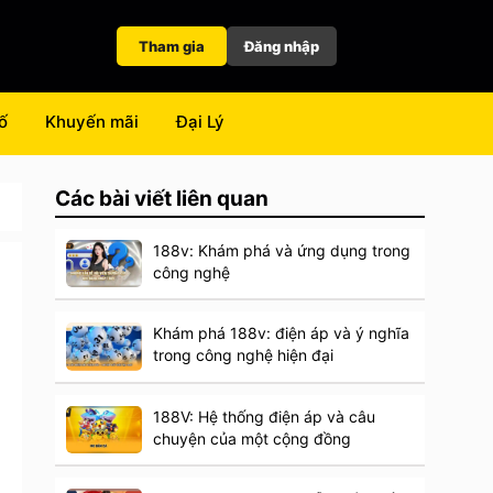
Tham gia
Đăng nhập
ố
Khuyến mãi
Đại Lý
Các bài viết liên quan
188v: Khám phá và ứng dụng trong
công nghệ
Khám phá 188v: điện áp và ý nghĩa
trong công nghệ hiện đại
188V: Hệ thống điện áp và câu
chuyện của một cộng đồng