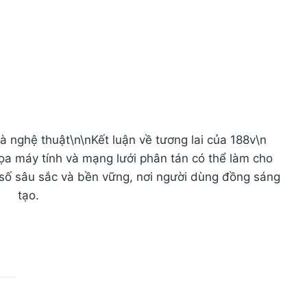
.co.uk/images/text/188v/188v-text955.webp"
và nghệ thuật\n\n
Kết luận về tương lai của 188v
\n
a máy tính và mạng lưới phân tán có thể làm cho
số sâu sắc và bền vững, nơi người dùng đồng sáng
onsive">
à nghệ thuật\n\n
Kết luận về tương lai của 188v
\n
họa máy tính và mạng lưới phân tán có thể làm cho
 số sâu sắc và bền vững, nơi người dùng đồng sáng
tạo.