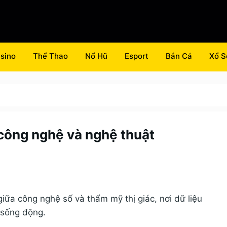
sino
Thể Thao
Nổ Hũ
Esport
Bắn Cá
Xổ S
 công nghệ và nghệ thuật
iữa công nghệ số và thẩm mỹ thị giác, nơi dữ liệu
 sống động.