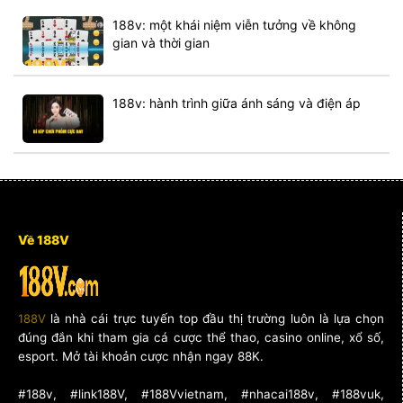
188v: một khái niệm viễn tưởng về không
gian và thời gian
188v: hành trình giữa ánh sáng và điện áp
Về 188V
188V
là nhà cái trực tuyến top đầu thị trường luôn là lựa chọn
đúng đắn khi tham gia cá cược thể thao, casino online, xổ số,
esport. Mở tài khoản cược nhận ngay 88K.
#188v, #link188V, #188Vvietnam, #nhacai188v, #188vuk,