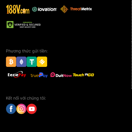
Phương thức gửi tiền:
Kết nối với chúng tôi: