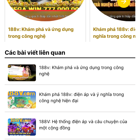
188v: Khám phá và ứng dụng
Khám phá 188v: điện
trong công nghệ
nghĩa trong công ngh
Các bài viết liên quan
188v: Khám phá và ứng dụng trong công
nghệ
Khám phá 188v: điện áp và ý nghĩa trong
công nghệ hiện đại
188V: Hệ thống điện áp và câu chuyện của
một cộng đồng