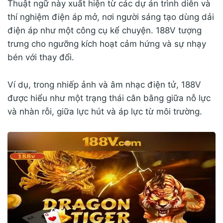
Thuật ngữ này xuất hiện từ các dự án trình diễn và
thí nghiệm điện áp mở, nơi người sáng tạo dùng dải
điện áp như một công cụ kể chuyện. 188V tượng
trưng cho ngưỡng kích hoạt cảm hứng và sự nhạy
bén với thay đổi.
Ví dụ, trong nhiếp ảnh và âm nhạc điện tử, 188V
được hiểu như một trạng thái cân bằng giữa nỗ lực
và nhàn rỗi, giữa lực hút và áp lực từ môi trường.