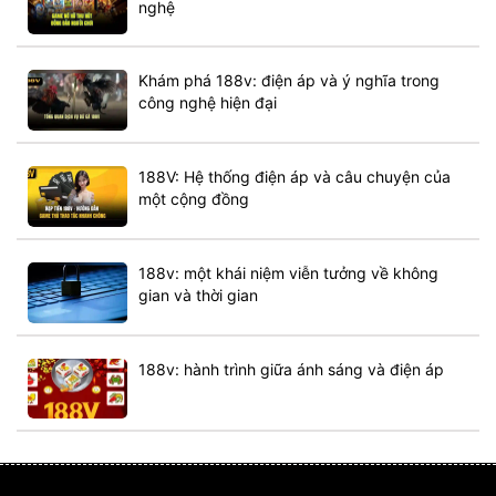
nghệ
Khám phá 188v: điện áp và ý nghĩa trong
công nghệ hiện đại
188V: Hệ thống điện áp và câu chuyện của
một cộng đồng
188v: một khái niệm viễn tưởng về không
gian và thời gian
188v: hành trình giữa ánh sáng và điện áp