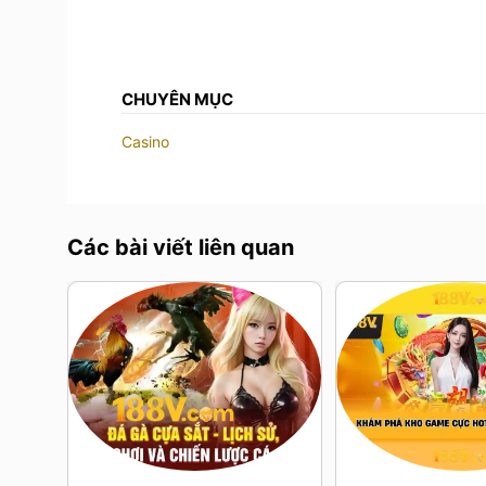
CHUYÊN MỤC
Casino
Các bài viết liên quan