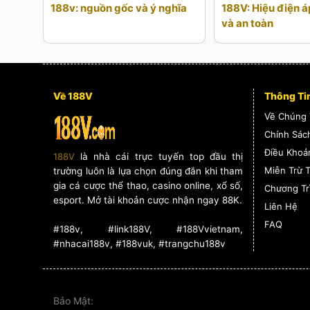
188v: nguồn gốc và ý nghĩa
188V: Hiệu điện á
và an toàn
Về 188V
Thông Ti
Về Chúng 
Chính Sác
Điều Khoả
188V
là nhà cái trực tuyến top đầu thị
Miễn Trừ 
trường luôn là lựa chọn đúng đắn khi tham
gia cá cược thể thao, casino online, xổ số,
Chương Tr
esport. Mở tài khoản cược nhận ngay 88K.
Liên Hệ
FAQ
#188v, #link188V, #188Vvietnam,
#nhacai188v, #188vuk, #trangchu188v
Bảo Mật: