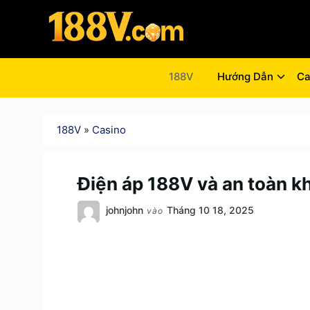
Nhảy
Tìm
đến
kiếm
nội
cho:
dung
188V
Hướng Dẫn
Ca
188V
»
Casino
Điện áp 188V và an toàn kh
johnjohn
Tháng 10 18, 2025
vào
Chọn đồng hồ đo có thang đo cao hơn 20
và xác nhận bằng công cụ test không tiếp
thái an toàn và tuân thủ quy định điện lự